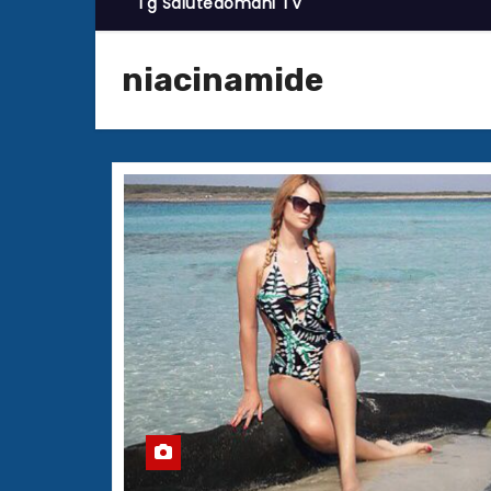
Tg Salutedomani TV
niacinamide