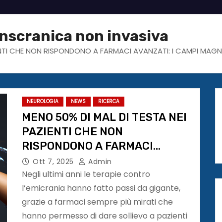
nscranica non invasiva
ENTI CHE NON RISPONDONO A FARMACI AVANZATI: I CAMPI MAGNE
NEUROLOGIA
NEWS
RICERCA
MENO 50% DI MAL DI TESTA NEI
PAZIENTI CHE NON
RISPONDONO A FARMACI
AVANZATI: I CAMPI MAGNETICI
Ott 7, 2025
Admin
SULLE AREE CEBRALI DEL
Negli ultimi anni le terapie contro
DOLORE
l’emicrania hanno fatto passi da gigante,
grazie a farmaci sempre più mirati che
hanno permesso di dare sollievo a pazienti