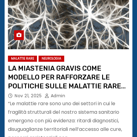
MALATTIE RARE
NEUROLOGIA
LA MIASTENIA GRAVIS COME
MODELLO PER RAFFORZARE LE
POLITICHE SULLE MALATTIE RARE
IN ITALIA
Nov 21, 2025
Admin
“Le malattie rare sono uno dei settori in cui le
fragilità strutturali del nostro sistema sanitario
emergono con più evidenza: ritardi diagnostici,
disuguaglianze territoriali nell’accesso alle cure,