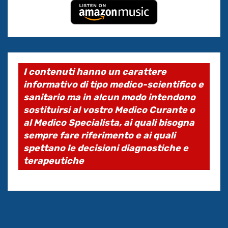
I contenuti hanno un carattere
informativo di tipo medico-scientifico e
sanitario ma in alcun modo intendono
sostituirsi al vostro Medico Curante o
al Medico Specialista, ai quali bisogna
sempre fare riferimento e ai quali
spettano le decisioni diagnostiche e
terapeutiche