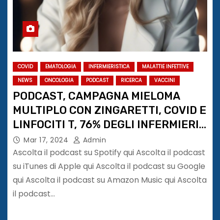
COVID
EMATOLOGIA
INFERMIERISTICA
MALATTIE INFETTIVE
NEWS
ONCOLOGIA
PODCAST
RICERCA
VACCINI
PODCAST, CAMPAGNA MIELOMA
MULTIPLO CON ZINGARETTI, COVID E
LINFOCITI T, 76% DEGLI INFERMIERI
E’ DONNA
Mar 17, 2024
Admin
Ascolta il podcast su Spotify qui Ascolta il podcast
su iTunes di Apple qui Ascolta il podcast su Google
qui Ascolta il podcast su Amazon Music qui Ascolta
il podcast…