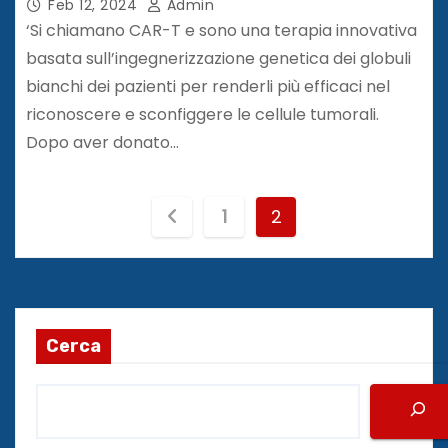
Feb 12, 2024
Admin
‘Si chiamano CAR-T e sono una terapia innovativa
basata sull’ingegnerizzazione genetica dei globuli
bianchi dei pazienti per renderli più efficaci nel
riconoscere e sconfiggere le cellule tumorali.
Dopo aver donato…
P
1
2
a
g
i
Cerca
n
a