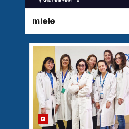
Tg Salutedomani TV
miele