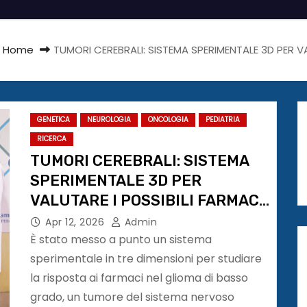
Home
TUMORI CEREBRALI: SISTEMA SPERIMENTALE 3D PER V
GENETICA
NEUROLOGIA
ONCOLOGIA
PEDIATRIA
RICERCA
TUMORI CEREBRALI: SISTEMA
SPERIMENTALE 3D PER
VALUTARE I POSSIBILI FARMACI
CONTRO IL GLIOMA
Apr 12, 2026
Admin
È stato messo a punto un sistema
sperimentale in tre dimensioni per studiare
la risposta ai farmaci nel glioma di basso
grado, un tumore del sistema nervoso