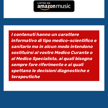
I contenuti hanno un carattere
informativo di tipo medico-scientifico e
sanitario ma in alcun modo intendono
sostituirsi al vostro Medico Curante o
al Medico Specialista, ai quali bisogna
sempre fare riferimento e ai quali
spettano le decisioni diagnostiche e
terapeutiche