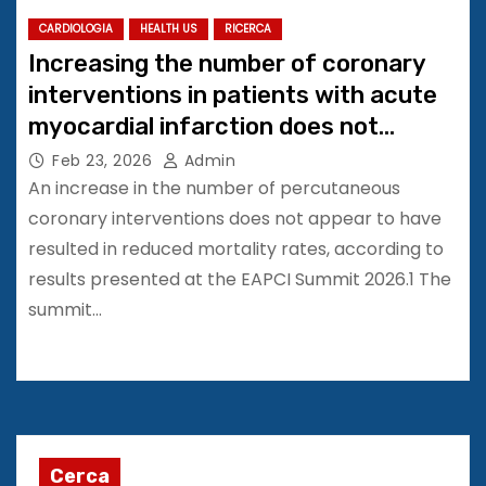
CARDIOLOGIA
HEALTH US
RICERCA
Increasing the number of coronary
interventions in patients with acute
myocardial infarction does not
appear to reduce death rates
Feb 23, 2026
Admin
An increase in the number of percutaneous
coronary interventions does not appear to have
resulted in reduced mortality rates, according to
results presented at the EAPCI Summit 2026.1 The
summit…
Cerca