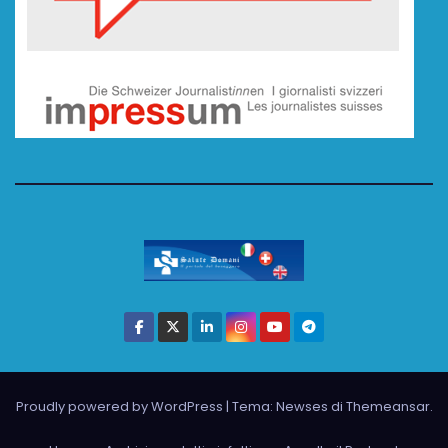
Proudly powered by WordPress
|
Tema: Newses di
Themeansar
.