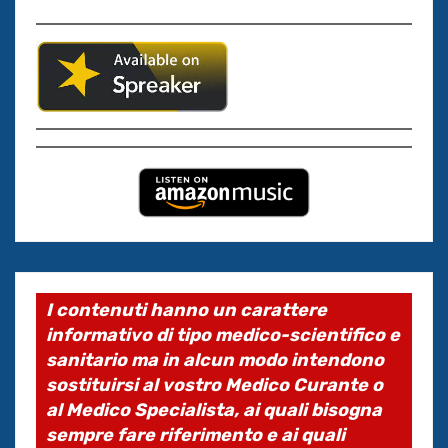
I contenuti hanno un carattere
informativo di tipo medico-scientifico e
sanitario ma in alcun modo intendono
sostituirsi al vostro Medico Curante o
al Medico Specialista, ai quali bisogna
sempre fare riferimento e ai quali