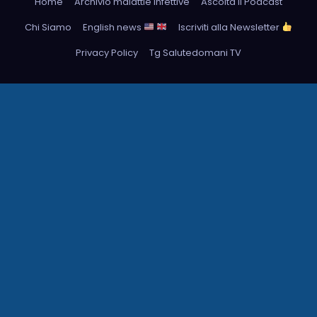
Home
Archivio malattie infettive
Ascolta il Podcast
Chi Siamo
English news
Iscriviti alla Newsletter
Privacy Policy
Tg Salutedomani TV