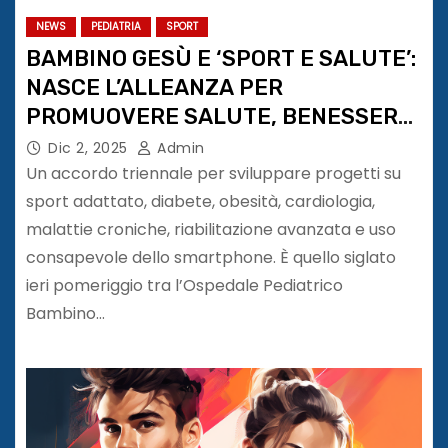
NEWS
PEDIATRIA
SPORT
BAMBINO GESÙ E ‘SPORT E SALUTE’:
NASCE L’ALLEANZA PER
PROMUOVERE SALUTE, BENESSERE
E INCLUSIONE
Dic 2, 2025
Admin
Un accordo triennale per sviluppare progetti su
sport adattato, diabete, obesità, cardiologia,
malattie croniche, riabilitazione avanzata e uso
consapevole dello smartphone. È quello siglato
ieri pomeriggio tra l’Ospedale Pediatrico
Bambino…