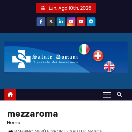
S
Lun. Ago 10th, 2026
a
l
t
a
a
l
c
o
n
t
e
n
u
mezzaroma
t
Home
o
BAMBINO GESÙ E ‘SPORT E SALUTE’: NASCE