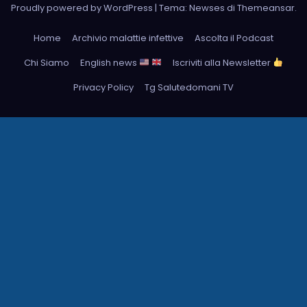
Proudly powered by WordPress
|
Tema: Newses di
Themeansar
.
Home
Archivio malattie infettive
Ascolta il Podcast
Chi Siamo
English news
Iscriviti alla Newsletter
Privacy Policy
Tg Salutedomani TV