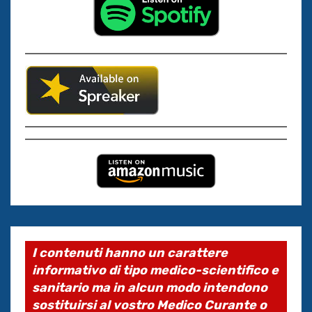
I contenuti hanno un carattere
informativo di tipo medico-scientifico e
sanitario ma in alcun modo intendono
sostituirsi al vostro Medico Curante o