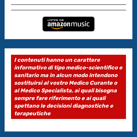
I contenuti hanno un carattere
informativo di tipo medico-scientifico e
sanitario ma in alcun modo intendono
sostituirsi al vostro Medico Curante o
al Medico Specialista, ai quali bisogna
sempre fare riferimento e ai quali
spettano le decisioni diagnostiche e
terapeutiche