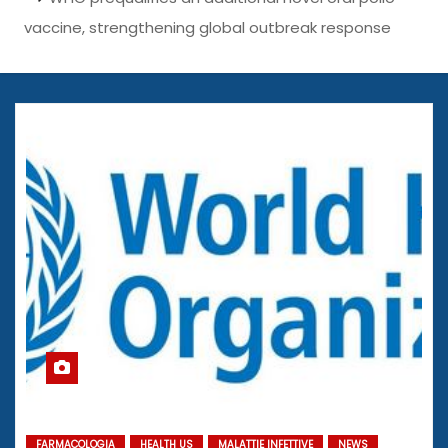
vaccine, strengthening global outbreak response
FARMACOLOGIA
HEALTH US
MALATTIE INFETTIVE
NEWS