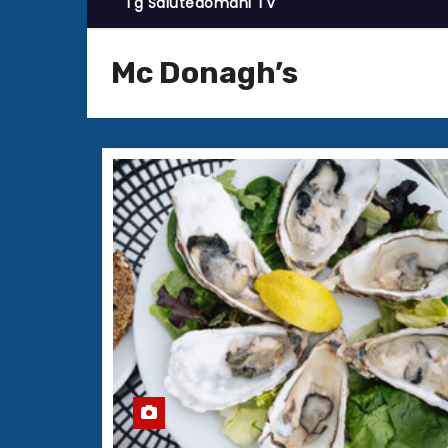
Tg Salutedomani TV
Mc Donagh’s