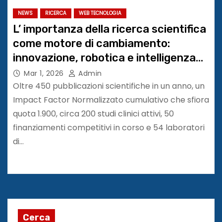
NEWS
RICERCA
WEB TECNOLOGIA
L’ importanza della ricerca scientifica
come motore di cambiamento:
innovazione, robotica e intelligenza
artificiale. Maugeri Research Day
Mar 1, 2026
Admin
2026
Oltre 450 pubblicazioni scientifiche in un anno, un
Impact Factor Normalizzato cumulativo che sfiora
quota 1.900, circa 200 studi clinici attivi, 50
finanziamenti competitivi in corso e 54 laboratori
di…
Cerca