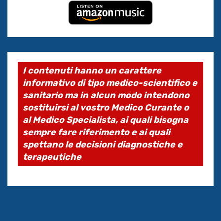
I contenuti hanno un carattere
informativo di tipo medico-scientifico e
sanitario ma in alcun modo intendono
sostituirsi al vostro Medico Curante o
al Medico Specialista, ai quali bisogna
sempre fare riferimento e ai quali
spettano le decisioni diagnostiche e
terapeutiche