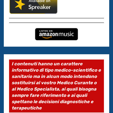
I contenuti hanno un carattere
informativo di tipo medico-scientifico e
sanitario ma in alcun modo intendono
sostituirsi al vostro Medico Curante o
al Medico Specialista, ai quali bisogna
sempre fare riferimento e ai quali
spettano le decisioni diagnostiche e
terapeutiche