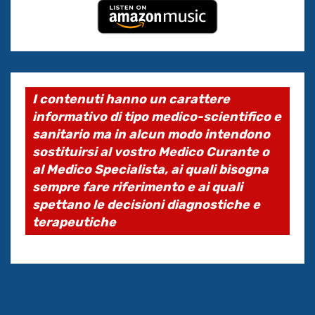
I contenuti hanno un carattere
informativo di tipo medico-scientifico e
sanitario ma in alcun modo intendono
sostituirsi al vostro Medico Curante o
al Medico Specialista, ai quali bisogna
sempre fare riferimento e ai quali
spettano le decisioni diagnostiche e
terapeutiche