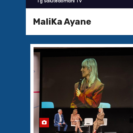
Tg Salutedomani TV
MaliKa Ayane