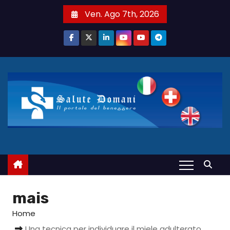
S
Ven. Ago 7th, 2026
a
l
t
a
a
l
c
o
n
t
e
n
u
mais
t
Home
o
Una tecnica per individuare il miele adulterato