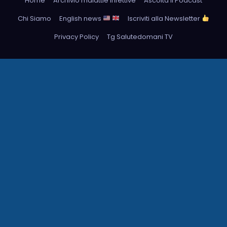
Home
Archivio malattie infettive
Ascolta il Podcast
Chi Siamo
English news
Iscriviti alla Newsletter
Privacy Policy
Tg Salutedomani TV