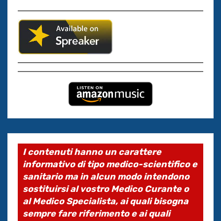
I contenuti hanno un carattere
informativo di tipo medico-scientifico e
sanitario ma in alcun modo intendono
sostituirsi al vostro Medico Curante o
al Medico Specialista, ai quali bisogna
sempre fare riferimento e ai quali