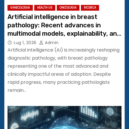
GINECOLOGIA
HEALTH US
ONCOLOGIA
RICERCA
Artificial intelligence in breast
pathology: Recent advances in
multimodal models, explainability, and
clinical applications
Lug 1, 2026
Admin
Artificial intelligence (AI) is increasingly reshaping
diagnostic pathology, with breast pathology
representing one of the most advanced and
clinically impactful areas of adoption. Despite
rapid progress, many practicing pathologists
remain…