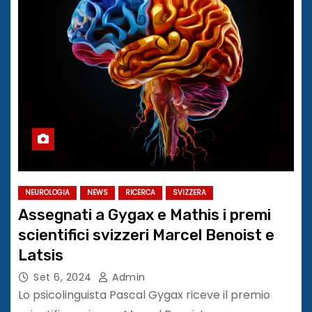
NEUROLOGIA
NEWS
RICERCA
SVIZZERA
Assegnati a Gygax e Mathis i premi
scientifici svizzeri Marcel Benoist e
Latsis
Set 6, 2024
Admin
Lo psicolinguista Pascal Gygax riceve il premio