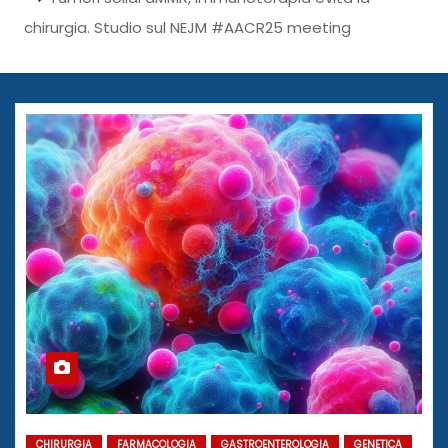
chirurgia. Studio sul NEJM #AACR25 meeting
CHIRURGIA
FARMACOLOGIA
GASTROENTEROLOGIA
GENETICA