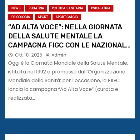
NEWS
PEDIATRIA
POLITICA SANITARIA
PSICHIATRIA
PSICOLOGIA
SPORT
SPORT CALCIO
“AD ALTA VOCE”: NELLA GIORNATA
DELLA SALUTE MENTALE LA
CAMPAGNA FIGC CON LE NAZIONALI
FEMMINILE E MASCHILE
Ott 10, 2025
Admin
Oggi è la Giornata Mondiale della Salute Mentale,
istituita nel 1992 e promossa dall’Organizzazione
Mondiale della Sanità: per l’occasione, la FIGC
lancia la campagna “Ad Alta Voce” (curata e
realizzata…