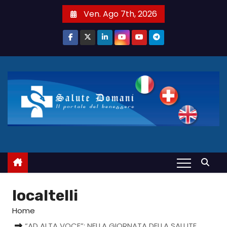
S
Ven. Ago 7th, 2026
a
l
t
a
a
l
c
o
n
t
e
n
u
localtelli
t
Home
o
“AD ALTA VOCE”: NELLA GIORNATA DELLA SALUTE