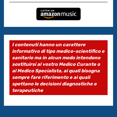
I contenuti hanno un carattere
informativo di tipo medico-scientifico e
sanitario ma in alcun modo intendono
sostituirsi al vostro Medico Curante o
al Medico Specialista, ai quali bisogna
sempre fare riferimento e ai quali
spettano le decisioni diagnostiche e
terapeutiche