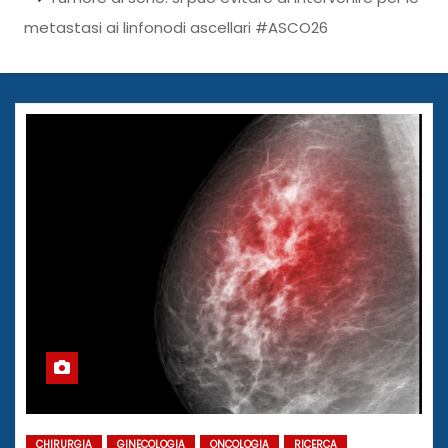
metastasi ai linfonodi ascellari #ASCO26
CHIRURGIA
GINECOLOGIA
ONCOLOGIA
RICERCA