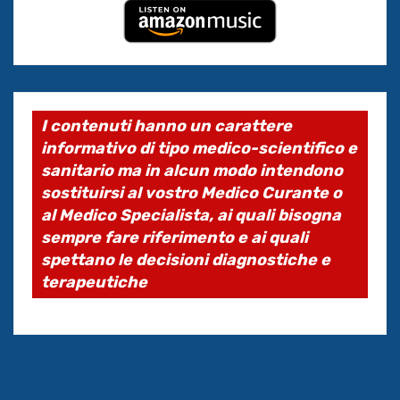
I contenuti hanno un carattere
informativo di tipo medico-scientifico e
sanitario ma in alcun modo intendono
sostituirsi al vostro Medico Curante o
al Medico Specialista, ai quali bisogna
sempre fare riferimento e ai quali
spettano le decisioni diagnostiche e
terapeutiche