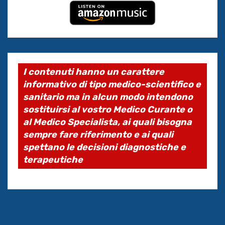
I contenuti hanno un carattere
informativo di tipo medico-scientifico e
sanitario ma in alcun modo intendono
sostituirsi al vostro Medico Curante o
al Medico Specialista, ai quali bisogna
sempre fare riferimento e ai quali
spettano le decisioni diagnostiche e
terapeutiche