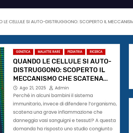
 LE CELLULE SI AUTO-DISTRUGGONO: SCOPERTO IL MECCANISM
GENETICA
MALATTIE RARE
PEDIATRIA
RICERCA
QUANDO LE CELLULE SI AUTO-
DISTRUGGONO: SCOPERTO IL
MECCANISMO CHE SCATENA
UNA RARA MALATTIA INFANTILE
Ago 21, 2025
Admin
Perché in alcuni bambini il sistema
immunitario, invece di difendere l’organismo,
scatena una grave infiammazione che
danneggia vasi sanguigni e tessuti? A questa
domanda ha risposto uno studio congiunto