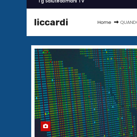
Tg Salutedomani TV
liccardi
Home
QUANDO