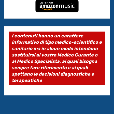
I contenuti hanno un carattere
informativo di tipo medico-scientifico e
sanitario ma in alcun modo intendono
sostituirsi al vostro Medico Curante o
al Medico Specialista, ai quali bisogna
sempre fare riferimento e ai quali
spettano le decisioni diagnostiche e
terapeutiche