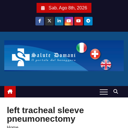
S
Sab. Ago 8th, 2026
a
l
t
a
a
l
c
o
n
t
e
n
u
left tracheal sleeve
t
pneumonectomy
o
Home