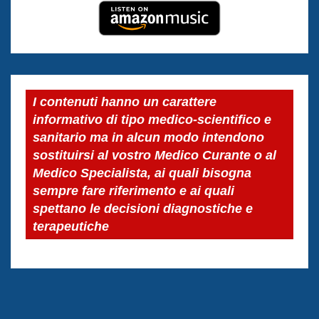
I contenuti hanno un carattere
informativo di tipo medico-scientifico e
sanitario ma in alcun modo intendono
sostituirsi al vostro Medico Curante o al
Medico Specialista, ai quali bisogna
sempre fare riferimento e ai quali
spettano le decisioni diagnostiche e
terapeutiche