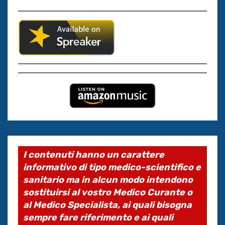
I contenuti hanno un carattere
informativo di tipo medico-scientifico e
sanitario ma in alcun modo intendono
sostituirsi al vostro Medico Curante o
al Medico Specialista, ai quali bisogna
sempre fare riferimento e ai quali