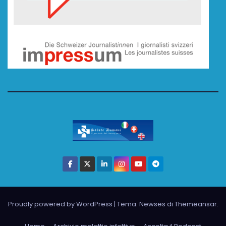
Proudly powered by WordPress
|
Tema: Newses di
Themeansar
.