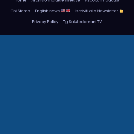
Home
Archivio malattie infettive
Ascolta il Podcast
Chi Siamo
English news
Iscriviti alla Newsletter
Privacy Policy
Tg Salutedomani TV