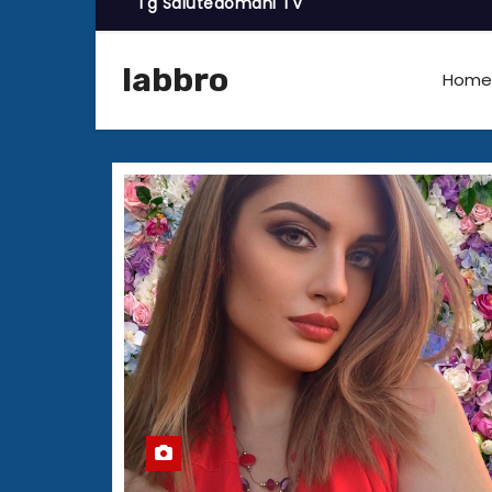
Tg Salutedomani TV
labbro
Home