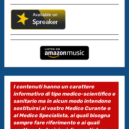
I contenuti hanno un carattere
informativo di tipo medico-scientifico e
sanitario ma in alcun modo intendono
sostituirsi al vostro Medico Curante o
al Medico Specialista, ai quali bisogna
sempre fare riferimento e ai quali