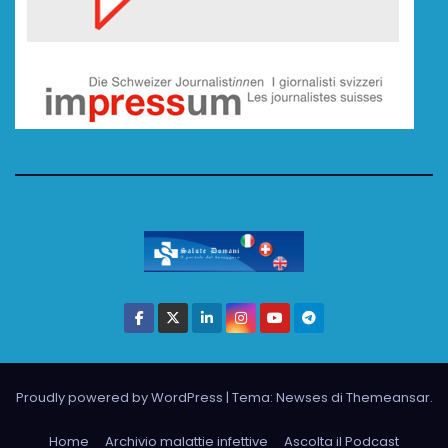
Proudly powered by WordPress
|
Tema: Newses di
Themeansar
.
Home
Archivio malattie infettive
Ascolta il Podcast