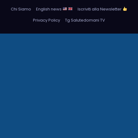
Chi Siamo
English news
Iscriviti alla Newsletter
Privacy Policy
Tg Salutedomani TV