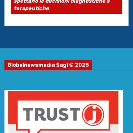
spettano le decisioni diagnostiche e
terapeutiche
Globalnewsmedia Sagl © 2025