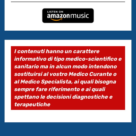
I contenuti hanno un carattere
informativo di tipo medico-scientifico e
sanitario ma in alcun modo intendono
sostituirsi al vostro Medico Curante o
al Medico Specialista, ai quali bisogna
sempre fare riferimento e ai quali
spettano le decisioni diagnostiche e
terapeutiche