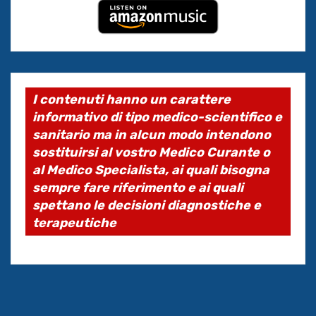
I contenuti hanno un carattere
informativo di tipo medico-scientifico e
sanitario ma in alcun modo intendono
sostituirsi al vostro Medico Curante o
al Medico Specialista, ai quali bisogna
sempre fare riferimento e ai quali
spettano le decisioni diagnostiche e
terapeutiche