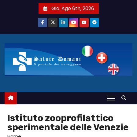
S
Gio. Ago 6th, 2026
a
l
t
a
a
l
c
o
n
t
e
n
u
Istituto zooprofilattico
t
sperimentale delle Venezie
o
Home