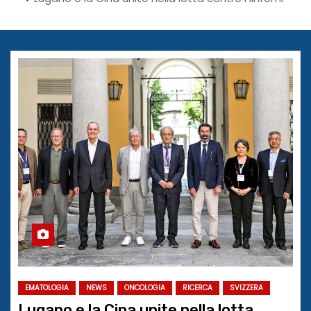
EMATOLOGIA
NEWS
ONCOLOGIA
RICERCA
SVIZZERA
Lugano e la Cina unite nella lotta