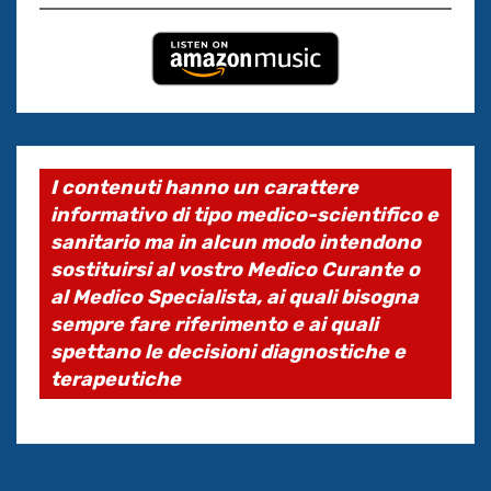
I contenuti hanno un carattere
informativo di tipo medico-scientifico e
sanitario ma in alcun modo intendono
sostituirsi al vostro Medico Curante o
al Medico Specialista, ai quali bisogna
sempre fare riferimento e ai quali
spettano le decisioni diagnostiche e
terapeutiche