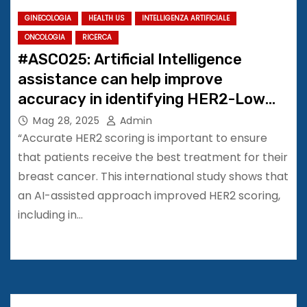
GINECOLOGIA
HEALTH US
INTELLIGENZA ARTIFICIALE
ONCOLOGIA
RICERCA
#ASCO25: Artificial Intelligence
assistance can help improve
accuracy in identifying HER2-Low
and HER2-Ultralow breast cancers,
Mag 28, 2025
Admin
avoid misclassification
“Accurate HER2 scoring is important to ensure
that patients receive the best treatment for their
breast cancer. This international study shows that
an AI-assisted approach improved HER2 scoring,
including in…