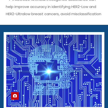
help improve accuracy in identifying HER2-Low and
HER2-Ultralow breast cancers, avoid misclassification