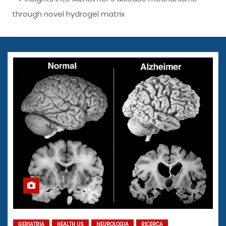
through novel hydrogel matrix
GERIATRIA
HEALTH US
NEUROLOGIA
RICERCA