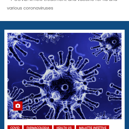
various coronaviruses
COVID
FARMACOLOGIA
HEALTH US
MALATTIE INFETTIVE