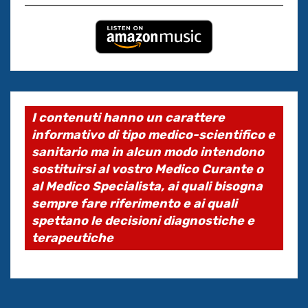
I contenuti hanno un carattere
informativo di tipo medico-scientifico e
sanitario ma in alcun modo intendono
sostituirsi al vostro Medico Curante o
al Medico Specialista, ai quali bisogna
sempre fare riferimento e ai quali
spettano le decisioni diagnostiche e
terapeutiche