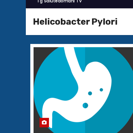
Tg Salutedomani TV
Helicobacter Pylori