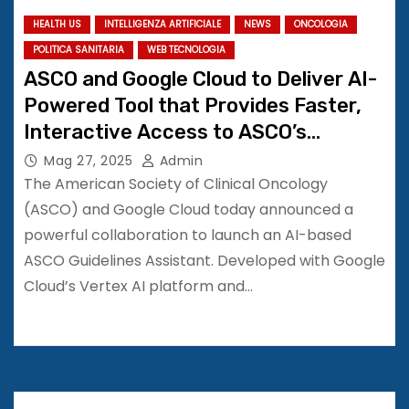
HEALTH US
INTELLIGENZA ARTIFICIALE
NEWS
ONCOLOGIA
POLITICA SANITARIA
WEB TECNOLOGIA
ASCO and Google Cloud to Deliver AI-
Powered Tool that Provides Faster,
Interactive Access to ASCO’s
Evidence-Based Clinical Guidelines
Mag 27, 2025
Admin
The American Society of Clinical Oncology
(ASCO) and Google Cloud today announced a
powerful collaboration to launch an AI-based
ASCO Guidelines Assistant. Developed with Google
Cloud’s Vertex AI platform and…