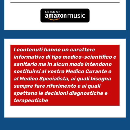
I contenuti hanno un carattere
informativo di tipo medico-scientifico e
sanitario ma in alcun modo intendono
sostituirsi al vostro Medico Curante o
al Medico Specialista, ai quali bisogna
sempre fare riferimento e ai quali
spettano le decisioni diagnostiche e
terapeutiche