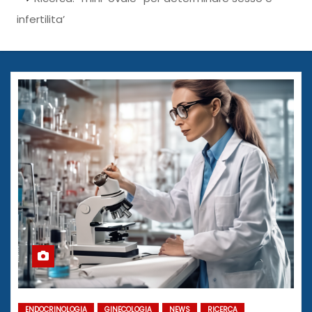
infertilita’
ENDOCRINOLOGIA
GINECOLOGIA
NEWS
RICERCA