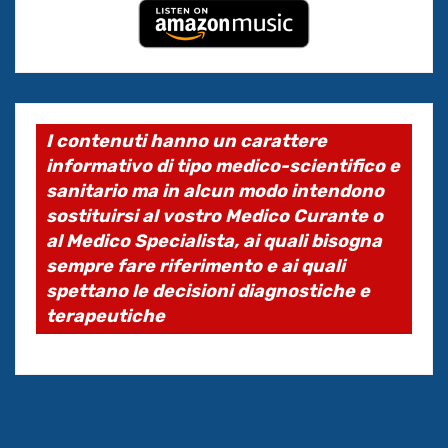
I contenuti hanno un carattere
informativo di tipo medico-scientifico e
sanitario ma in alcun modo intendono
sostituirsi al vostro Medico Curante o
al Medico Specialista, ai quali bisogna
sempre fare riferimento e ai quali
spettano le decisioni diagnostiche e
terapeutiche