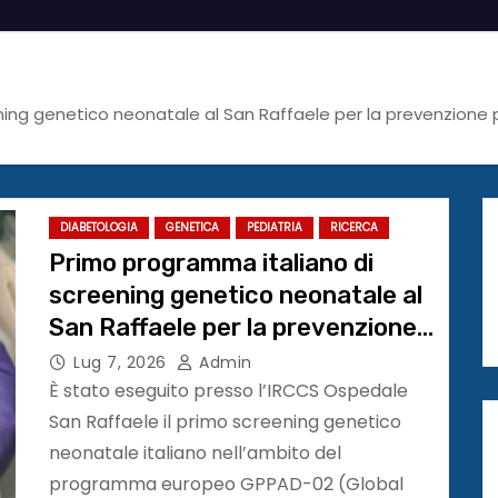
ing genetico neonatale al San Raffaele per la prevenzione pr
DIABETOLOGIA
GENETICA
PEDIATRIA
RICERCA
Primo programma italiano di
screening genetico neonatale al
San Raffaele per la prevenzione
primaria del diabete di tipo 1
Lug 7, 2026
Admin
È stato eseguito presso l’IRCCS Ospedale
San Raffaele il primo screening genetico
neonatale italiano nell’ambito del
programma europeo GPPAD-02 (Global