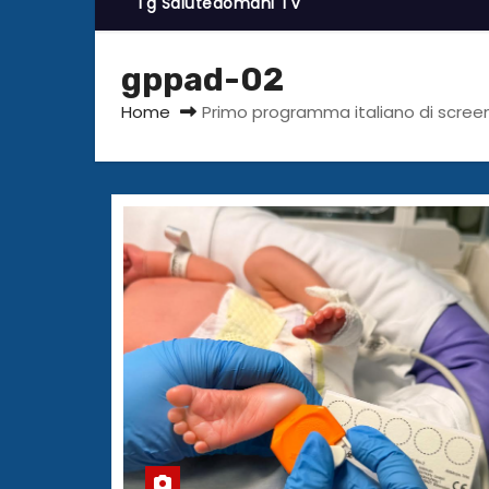
Tg Salutedomani TV
gppad-02
Home
Primo programma italiano di screen