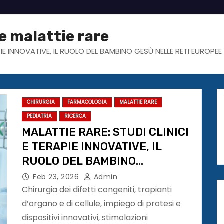
e malattie rare
PIE INNOVATIVE, IL RUOLO DEL BAMBINO GESÙ NELLE RETI EUROPEE
CHIRURGIA
FARMACOLOGIA
MALATTIE RARE
PEDIATRIA
RICERCA
MALATTIE RARE: STUDI CLINICI
E TERAPIE INNOVATIVE, IL
RUOLO DEL BAMBINO
GESÙ NELLE RETI EUROPEE
Feb 23, 2026
Admin
Chirurgia dei difetti congeniti, trapianti
d’organo e di cellule, impiego di protesi e
dispositivi innovativi, stimolazioni