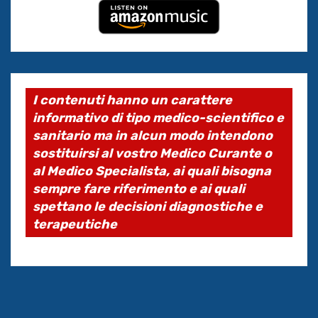
I contenuti hanno un carattere
informativo di tipo medico-scientifico e
sanitario ma in alcun modo intendono
sostituirsi al vostro Medico Curante o
al Medico Specialista, ai quali bisogna
sempre fare riferimento e ai quali
spettano le decisioni diagnostiche e
terapeutiche