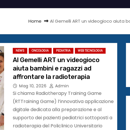
Home
Al Gemelli ART un videogioco aiuta b
NEWS
ONCOLOGIA
PEDIATRIA
WEB TECNOLOGIA
Al Gemelli ART un videogioco
aiuta bambini e ragazzi ad
affrontare la radioterapia
Mag 10, 2026
Admin
Si chiama Radiotherapy Training Game
(RTTraining Game) l’innovativa applicazione
digitale dedicata alla preparazione e al
supporto dei pazienti pediatrici sottoposti a
radioterapia del Policlinico Universitario