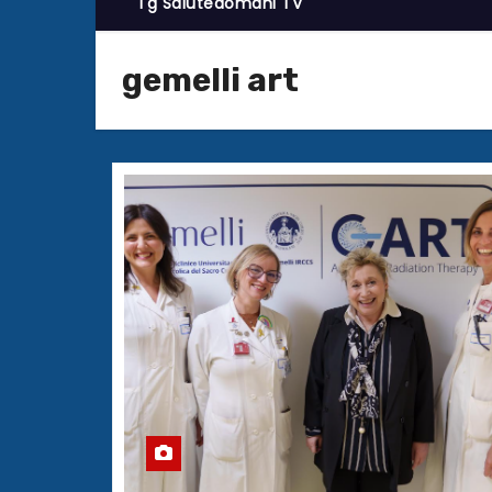
Tg Salutedomani TV
gemelli art