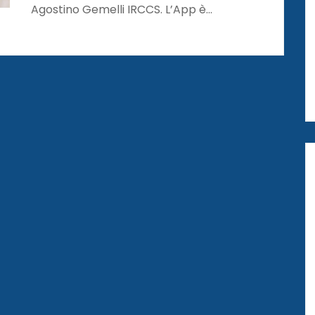
Agostino Gemelli IRCCS. L’App è…