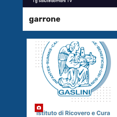
Tg Salutedomani TV
garrone