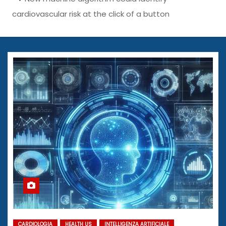
cardiovascular risk at the click of a button
CARDIOLOGIA
HEALTH US
INTELLIGENZA ARTIFICIALE