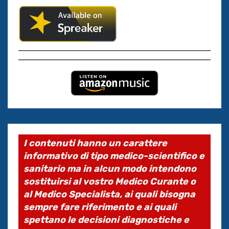
I contenuti hanno un carattere
informativo di tipo medico-scientifico e
sanitario ma in alcun modo intendono
sostituirsi al vostro Medico Curante o
al Medico Specialista, ai quali bisogna
sempre fare riferimento e ai quali
spettano le decisioni diagnostiche e