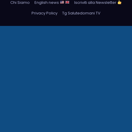
Chi Siamo
English news
Iscriviti alla Newsletter
Privacy Policy
Tg Salutedomani TV