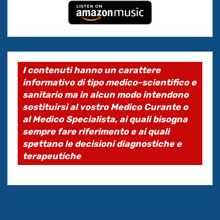
I contenuti hanno un carattere
informativo di tipo medico-scientifico e
sanitario ma in alcun modo intendono
sostituirsi al vostro Medico Curante o
al Medico Specialista, ai quali bisogna
sempre fare riferimento e ai quali
spettano le decisioni diagnostiche e
terapeutiche