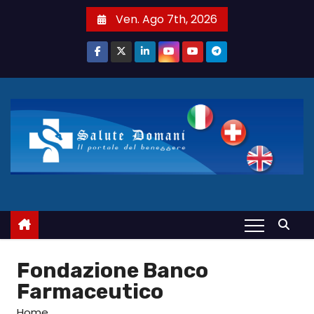
S
Ven. Ago 7th, 2026
a
l
t
a
a
l
c
o
n
t
e
n
u
Fondazione Banco
t
Farmaceutico
o
Home