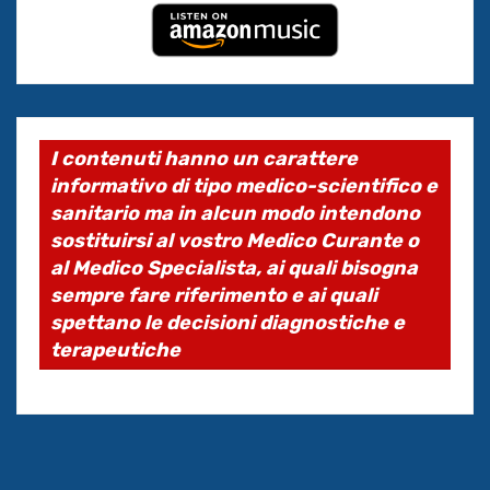
I contenuti hanno un carattere
informativo di tipo medico-scientifico e
sanitario ma in alcun modo intendono
sostituirsi al vostro Medico Curante o
al Medico Specialista, ai quali bisogna
sempre fare riferimento e ai quali
spettano le decisioni diagnostiche e
terapeutiche