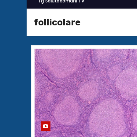
Tg Salutedomani TV
follicolare